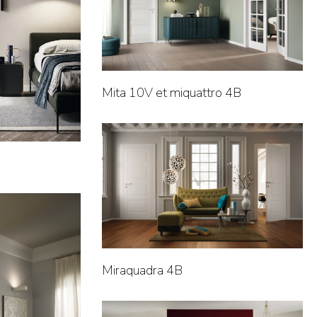
Mita 10V et miquattro 4B
Miraquadra 4B