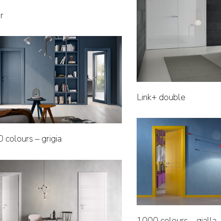
r
Link+ double
 colours – grigia
1000 colours – gialla