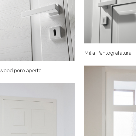
Milia Pantografatura
wood poro aperto