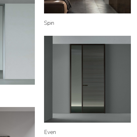
Spin
Even