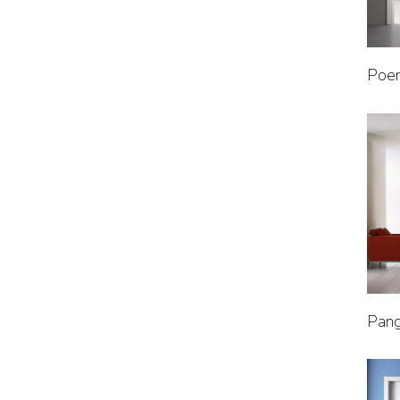
Poem
Pan