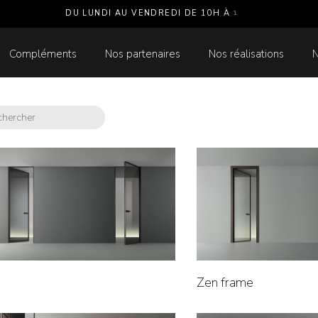
D
U
L
U
N
D
I
A
U
V
E
N
D
R
E
D
I
D
E
1
0
H
À
1
8
H
Compléments
Nos partenaires
Nos réalisations
N
Zen frame