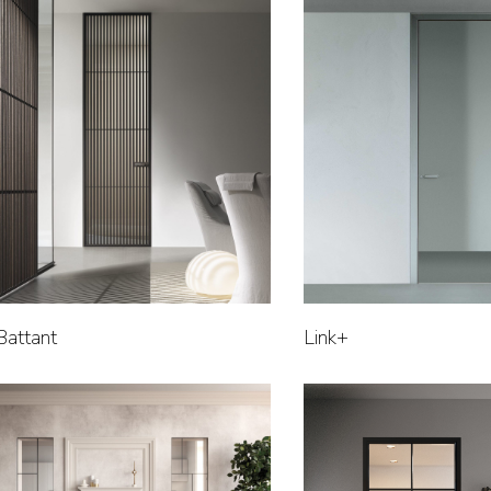
 Battant
Link+