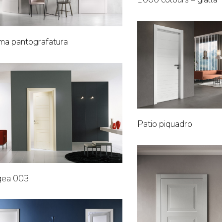
a pantografatura
Patio piquadro
gea 003