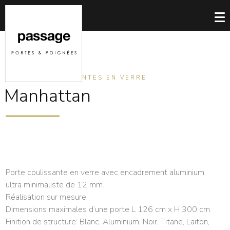
PORTES COULISSANTES EN VERRE
Manhattan
Porte coulissante en verre avec encadrement aluminium
ultra minimaliste de 12 mm.
Réalisation sur mesure.
Dimensions maximales d’une porte L 126 cm x H 300 cm.
Finition de structure: Blanc, Aluminium, Noir, Titane, Laiton,