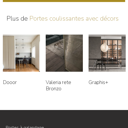
Plus de
Portes coulissantes avec décors
Dooor
Valeria rete
Graphis+
Bronzo
Portes à galandage