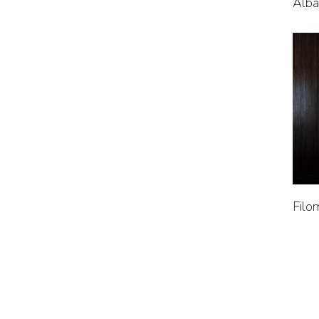
Alba
Filo