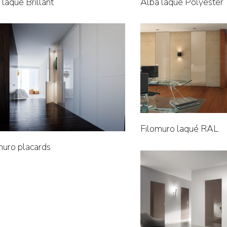
 laqué Brillant
Alba laqué Polyester
Filomuro laqué RAL
muro placards