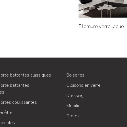
Filomuro verre laqué
orte battantes classiques
Boiseries
orte battantes
Cloisons en verre
es
Dressing
ortes coulissantes
Mobilier
enêtre
Stores
meubles