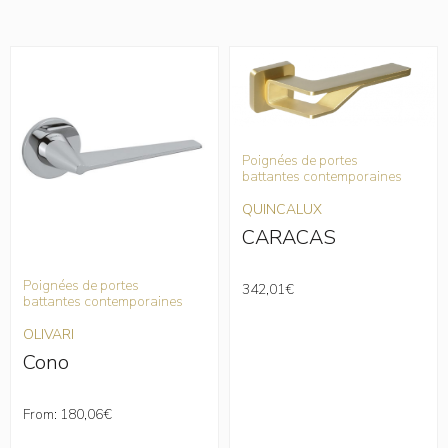
Poignées de portes
battantes contemporaines
Poignées de porte
battantes contem
QUINCALUX
QUINCALUX
CARACAS
IMPERIAL
tes
342,01
€
mporaines
From:
484,80
€