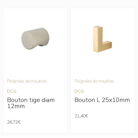
oignées de meubles
Poignées de meubles
Poi
CG
DCG
DC
outon tige diam
Bouton L 25x10mm
B
12mm
2
21,40
€
6,72
€
28