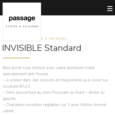
PORTES INVISIBLES À PEINDRE
INVISIBLE Standard
Bloc porte sous tenture avec cadre aluminium traité
spécialement anti-fissure
– A sceller dans des cloisons en maçonnerie ou à visser sur
ossature BA13
– Sens d’ouverture au choix Poussant ou tirant – droite ou
gauche
– Charnières invisibles réglables sur 3 axes finition chromé
satiné.